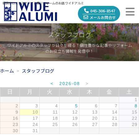
横浜市のエクステリア＆窓リフォームのお店 ワイドアルミ
045-306-8547
メールお問合せ
スタッフブログ
ワイドアルミのスタッフが日々を綴る！個性豊かな記事やリフォーム
のお役立ち情報を発信中！
ホーム
スタッフブログ
<
2026-08
>
日
月
火
水
木
金
土
1
2
3
4
5
6
7
8
9
10
11
12
13
14
15
16
17
18
19
20
21
22
23
24
25
26
27
28
29
30
31