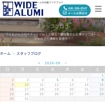
横浜市のエクステリア＆窓リフォームのお店 ワイドアルミ
045-306-8547
メールお問合せ
スタッフブログ
ワイドアルミのスタッフが日々を綴る！個性豊かな記事やリフォーム
のお役立ち情報を発信中！
ホーム
スタッフブログ
<
2026-08
>
日
月
火
水
木
金
土
1
2
3
4
5
6
7
8
9
10
11
12
13
14
15
16
17
18
19
20
21
22
23
24
25
26
27
28
29
30
31