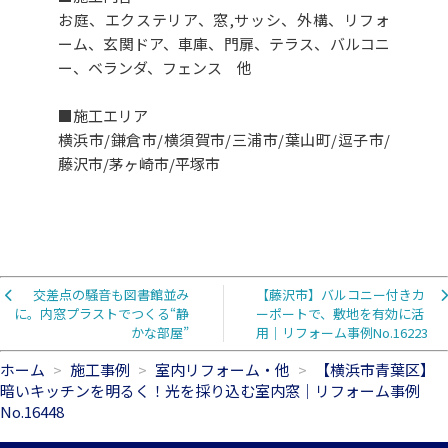
お庭、エクステリア、窓,サッシ、外構、リフォ
ーム、玄関ドア、車庫、門扉、テラス、バルコニ
ー、ベランダ、フェンス 他
■施工エリア
横浜市/鎌倉市/横須賀市/三浦市/葉山町/逗子市/
藤沢市/茅ヶ崎市/平塚市
交差点の騒音も図書館並み
【藤沢市】バルコニー付きカ
に。内窓プラストでつくる“静
ーポートで、敷地を有効に活
かな部屋”
用｜リフォーム事例No.16223
ホーム
施工事例
室内リフォーム・他
【横浜市青葉区】
暗いキッチンを明るく！光を採り込む室内窓｜リフォーム事例
No.16448