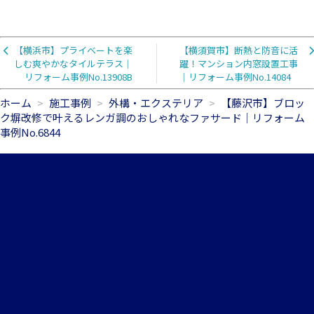
【横浜市】プライベートを楽
【横須賀市】断熱と防音に活
しむ爽やかなタイルテラス｜
躍！マンション内窓設置工事
リフォーム事例No.13908B
｜リフォーム事例No.14084
ホーム
施工事例
外構・エクステリア
【藤沢市】ブロッ
ク塀改修で叶えるレンガ調のおしゃれなファサード｜リフォーム
事例No.6844
045-306-8547
メールお問合せ