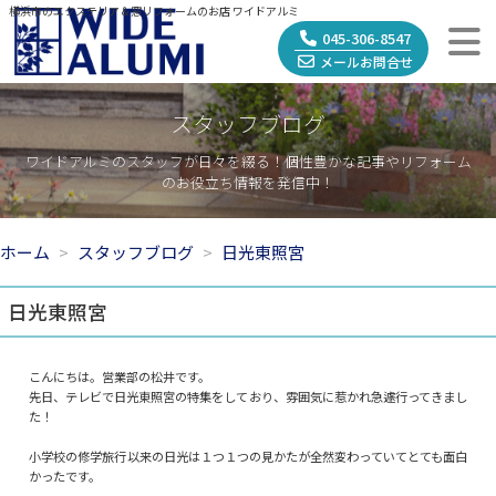
横浜市のエクステリア＆窓リフォームのお店 ワイドアルミ
045-306-8547
メールお問合せ
スタッフブログ
ワイドアルミのスタッフが日々を綴る！個性豊かな記事やリフォーム
のお役立ち情報を発信中！
ホーム
スタッフブログ
日光東照宮
日光東照宮
こんにちは。営業部の松井です。
先日、テレビで日光東照宮の特集をしており、雰囲気に惹かれ急遽行ってきまし
た！
小学校の修学旅行以来の日光は１つ１つの見かたが全然変わっていてとても面白
かったです。