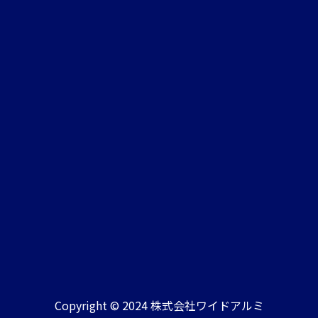
〒244-0813
神奈川県横浜市戸塚区舞岡町2669
施工エリア
横浜市/鎌倉市/横須賀市/三浦市/葉山町/逗子市/藤沢市/茅ヶ
崎市
エリア外も一部対応可能ですので、お問い合わせください
Copyright © 2024 株式会社ワイドアルミ