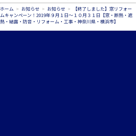
ホーム
お知らせ
お知らせ
【終了しました】窓リフォー
ムキャンペーン！2019年９月１日～１０月３１日【窓・断熱・遮
熱・結露・防音・リフォーム・工事・神奈川県・横浜市】
045-306-8547
メールお問合せ
営業日カレンダー