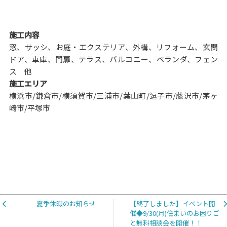
施工内容
窓、サッシ、お庭・エクステリア、外構、リフォーム、玄関
ドア、車庫、門扉、テラス、バルコニー、ベランダ、フェン
ス 他
施工エリア
横浜市/鎌倉市/横須賀市/三浦市/葉山町/逗子市/藤沢市/茅ヶ
崎市/平塚市
夏季休暇のお知らせ
【終了しました】イベント開
催◆9/30(月)住まいのお困りご
と無料相談会を開催！！