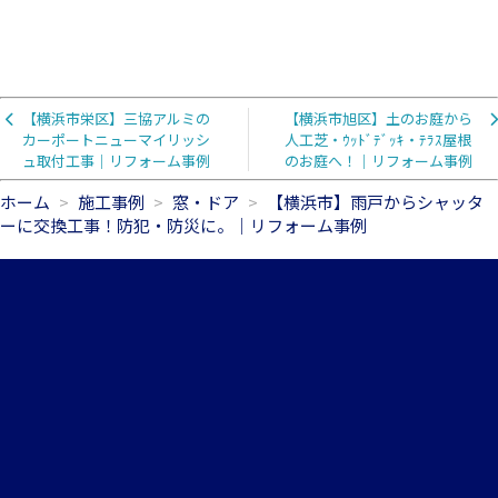
【横浜市栄区】三協アルミの
【横浜市旭区】土のお庭から
カーポートニューマイリッシ
人工芝・ｳｯﾄﾞﾃﾞｯｷ・ﾃﾗｽ屋根
ュ取付工事｜リフォーム事例
のお庭へ！｜リフォーム事例
ホーム
施工事例
窓・ドア
【横浜市】雨戸からシャッタ
ーに交換工事！防犯・防災に。｜リフォーム事例
045-306-8547
メールお問合せ