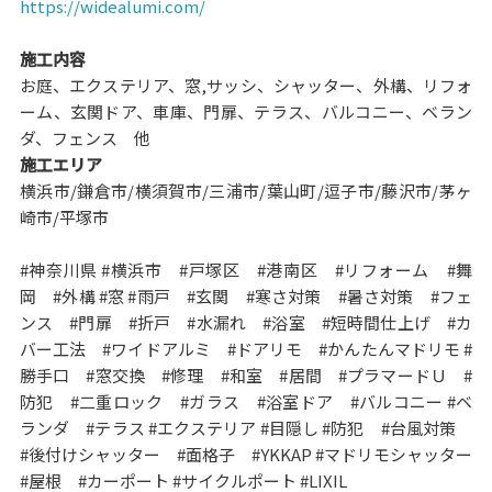
https://widealumi.com/
施工内容
お庭、エクステリア、窓,サッシ、シャッター、外構、リフォ
ーム、玄関ドア、車庫、門扉、テラス、バルコニー、ベラン
ダ、フェンス 他
施工エリア
横浜市/鎌倉市/横須賀市/三浦市/葉山町/逗子市/藤沢市/茅ヶ
崎市/平塚市
#神奈川県 #横浜市 #戸塚区 #港南区 #リフォーム #舞
岡 #外構 #窓 #雨戸 #玄関 #寒さ対策 #暑さ対策 #フェ
ンス #門扉 #折戸 #水漏れ #浴室 #短時間仕上げ #カ
バー工法 #ワイドアルミ #ドアリモ #かんたんマドリモ #
勝手口 #窓交換 #修理 #和室 #居間 #プラマードＵ #
防犯 #二重ロック #ガラス #浴室ドア #バルコニー #ベ
ランダ #テラス #エクステリア #目隠し #防犯 #台風対策
#後付けシャッター #面格子 #YKKAP #マドリモシャッター
#屋根 #カーポート #サイクルポート #LIXIL