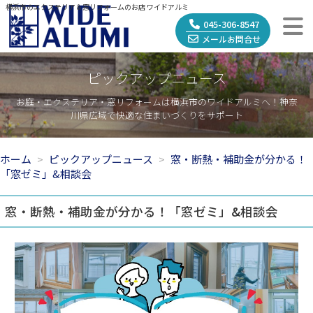
横浜市のエクステリア＆窓リフォームのお店 ワイドアルミ
045-306-8547
メールお問合せ
ピックアップニュース
お庭・エクステリア・窓リフォームは横浜市のワイドアルミへ！神奈
川県広域で快適な住まいづくりをサポート
ホーム
ピックアップニュース
窓・断熱・補助金が分かる！
「窓ゼミ」&相談会
窓・断熱・補助金が分かる！「窓ゼミ」&相談会