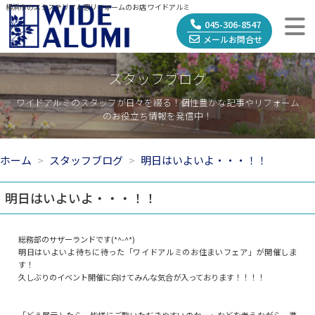
横浜市のエクステリア＆窓リフォームのお店 ワイドアルミ
045-306-8547
メールお問合せ
スタッフブログ
ワイドアルミのスタッフが日々を綴る！個性豊かな記事やリフォーム
のお役立ち情報を発信中！
ホーム
スタッフブログ
明日はいよいよ・・・！！
明日はいよいよ・・・！！
総務部のサザーランドです(*^-^*)
明日はいよいよ待ちに待った「ワイドアルミのお住まいフェア」が開催しま
す！
久しぶりのイベント開催に向けてみんな気合が入っております！！！！
「どう展示したら、皆様にご覧いただきやすいのかー」などを考えながら、準