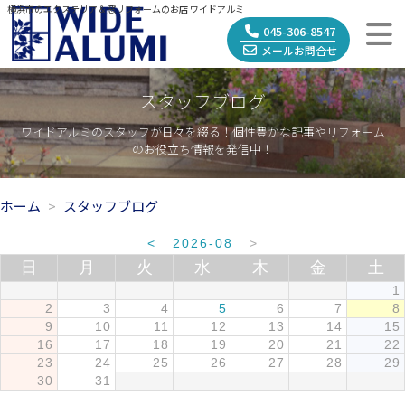
横浜市のエクステリア＆窓リフォームのお店 ワイドアルミ
045-306-8547
メールお問合せ
スタッフブログ
ワイドアルミのスタッフが日々を綴る！個性豊かな記事やリフォーム
のお役立ち情報を発信中！
ホーム
スタッフブログ
<
2026-08
>
日
月
火
水
木
金
土
1
2
3
4
5
6
7
8
9
10
11
12
13
14
15
16
17
18
19
20
21
22
23
24
25
26
27
28
29
30
31