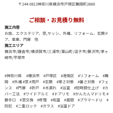
〒244-0813神奈川県横浜市戸塚区舞岡町2669
ご相談・お見積り無料
施工内容
お庭、エクステリア、窓,サッシ、外構、リフォーム、玄関ド
ア、車庫、門扉 他
施工エリア
横浜市/鎌倉市/横須賀市/三浦市/葉山町/逗子市/藤沢市/茅ヶ
崎市/平塚市
#神奈川県 #横浜市 #戸塚区 #港南区 #リフォーム #舞
岡 #外構 #窓 #雨戸 #玄関 #寒さ対策 #暑さ対策 #フェ
ンス #門扉 #折戸 #水漏れ #浴室 #短時間仕上げ #カ
バー工法 #ワイドアルミ #ドアリモ #かんたんマドリモ #
勝手口 #窓交換 #修理 #和室 #居間 #プラマードＵ #
防犯 #二重ロック #ガラス #浴室ドア