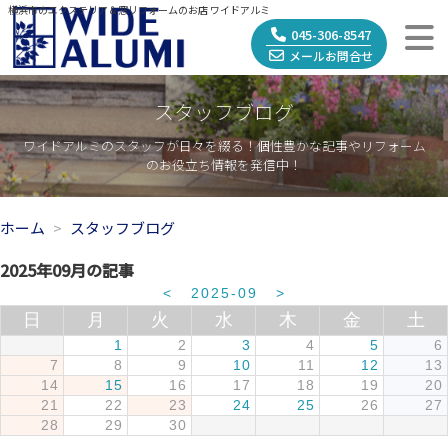
横浜市のエクステリア＆窓リフォームのお店 ワイドアルミ
045-306-8547
メールお問合せ
スタッフブログ
ワイドアルミのスタッフが日々を綴る！個性豊かな記事やリフォーム
のお役立ち情報を発信中！
ホーム
スタッフブログ
2025年09月の記事
<
2025-09
>
日
月
火
水
木
金
土
1
2
3
4
5
6
7
8
9
10
11
12
13
14
15
16
17
18
19
20
21
22
23
24
25
26
27
28
29
30