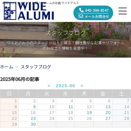
横浜市のエクステリア＆窓リフォームのお店 ワイドアルミ
045-306-8547
メールお問合せ
スタッフブログ
ワイドアルミのスタッフが日々を綴る！個性豊かな記事やリフォーム
のお役立ち情報を発信中！
ホーム
スタッフブログ
2025年06月の記事
<
2025-06
>
日
月
火
水
木
金
土
1
2
3
4
5
6
7
8
9
10
11
12
13
14
15
16
17
18
19
20
21
22
23
24
25
26
27
28
29
30