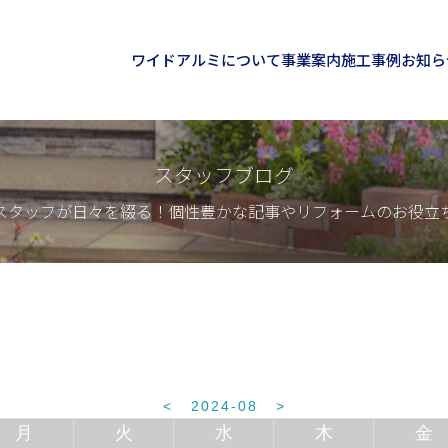
ワイドアルミについて
事業案内
施工事例
お知ら
スタッフブログ
スタッフが日々を綴る！個性豊かな記事やリフォームのお役立
<
2024-08
>
月
火
水
木
金