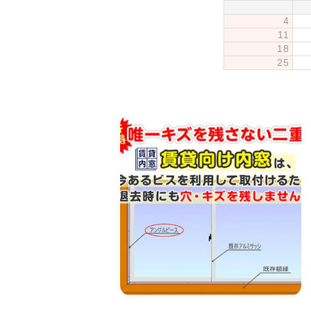
4
11
18
25