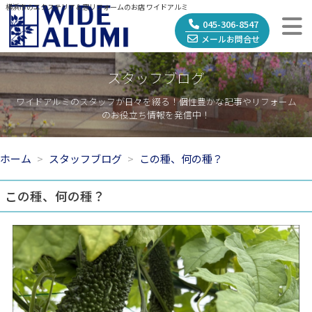
横浜市のエクステリア＆窓リフォームのお店 ワイドアルミ
045-306-8547
メールお問合せ
スタッフブログ
ワイドアルミのスタッフが日々を綴る！個性豊かな記事やリフォーム
のお役立ち情報を発信中！
ホーム
スタッフブログ
この種、何の種？
この種、何の種？