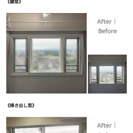
《腰窓》
After｜
Before
《掃き出し窓》
After｜