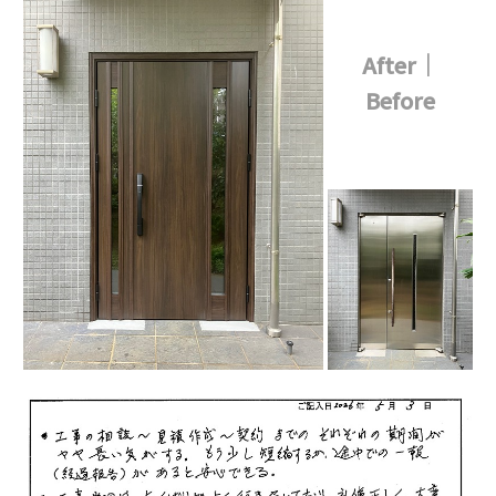
After｜
Before